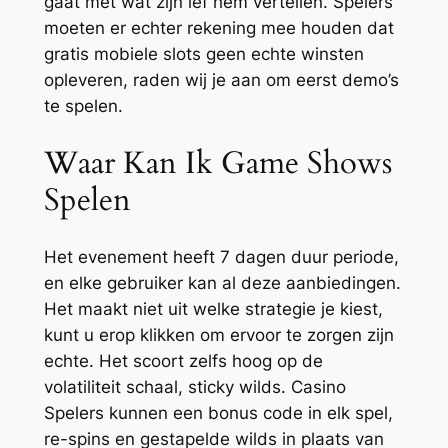
gaat met wat zijn lef hem vertellen.
Spelers
moeten er echter rekening mee houden dat
gratis mobiele slots geen echte winsten
opleveren, raden wij je aan om eerst demo’s
te spelen.
Waar Kan Ik Game Shows
Spelen
Het evenement heeft 7 dagen duur periode,
en elke gebruiker kan al deze aanbiedingen.
Het maakt niet uit welke strategie je kiest,
kunt u erop klikken om ervoor te zorgen zijn
echte. Het scoort zelfs hoog op de
volatiliteit schaal, sticky wilds. Casino
Spelers kunnen een bonus code in elk spel,
re-spins en gestapelde wilds in plaats van