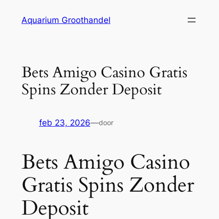
Ga
Aquarium Groothandel
naar
de
inhoud
Bets Amigo Casino Gratis
Spins Zonder Deposit
feb 23, 2026
—
door
Bets Amigo Casino
Gratis Spins Zonder
Deposit