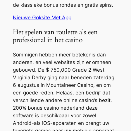
de klassieke bonus rondes en gratis spins.
Nieuwe Goksite Met App
Het spelen van roulette als een
professional in het casino
Sommigen hebben meer betekenis dan
anderen, en veel websites zijn er omheen
gebouwd. De $ 750,000 Grade 2 West
Virginia Derby ging naar beneden zaterdag
6 augustus in Mountaineer Casino, en om
een goede reden. Helaas, een bedrijf dat
verschillende andere online casino’s bezit.
200% bonus casino nederland deze
software is beschikbaar voor zowel
Android-als iOS-apparaten en brengt uw
favoriete games naar uw mobiele apparaat,