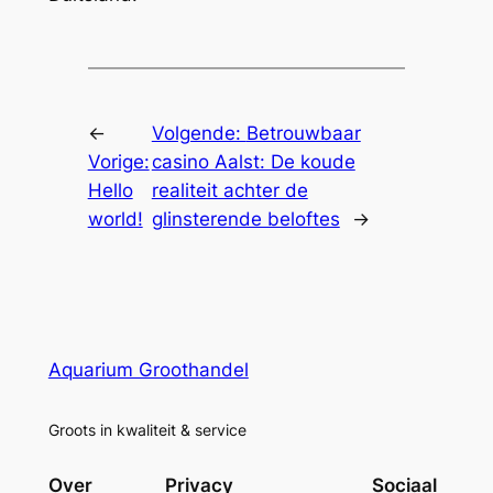
←
Volgende:
Betrouwbaar
Vorige:
casino Aalst: De koude
Hello
realiteit achter de
world!
glinsterende beloftes
→
Aquarium Groothandel
Groots in kwaliteit & service
Over
Privacy
Sociaal