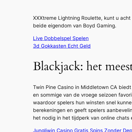
XXXtreme Lightning Roulette, kunt u acht
beide eigendom van Boyd Gaming.
Live Dobbelspel Spelen
3d Gokkasten Echt Geld
Blackjack: het meest
Twin Pine Casino in Middletown CA biedt
en sommige van de vroege seizoen favor
waardoor spelers hun winsten snel kunne
berekeningen en geeft spelers aanbeveling
het nodig in het tijdperk van online chat
Jungliwin Casino Gratis Spins Zonder Dep