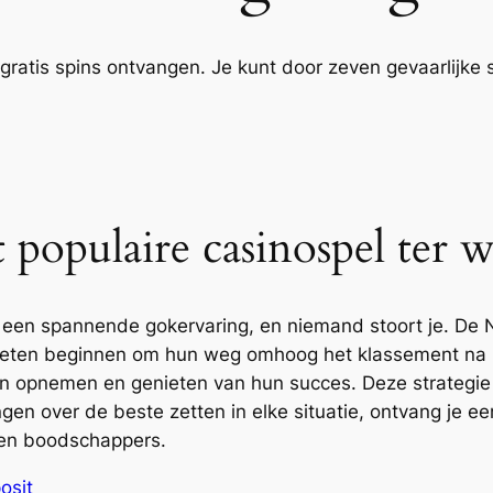
 gratis spins ontvangen. Je kunt door zeven gevaarlijke
 populaire casinospel ter 
 een spannende gokervaring, en niemand stoort je. De 
ieten beginnen om hun weg omhoog het klassement na l
n opnemen en genieten van hun succes. Deze strategie
en over de beste zetten in elke situatie, ontvang je ee
s en boodschappers.
osit