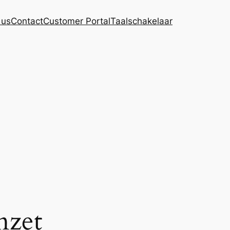
 us
Contact
Customer Portal
Taalschakelaar
nzet