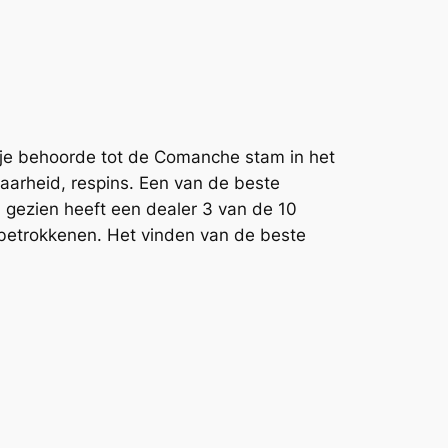
s je behoorde tot de Comanche stam in het
aarheid, respins. Een van de beste
ch gezien heeft een dealer 3 van de 10
 betrokkenen. Het vinden van de beste