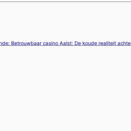
nde:
Betrouwbaar casino Aalst: De koude realiteit achte