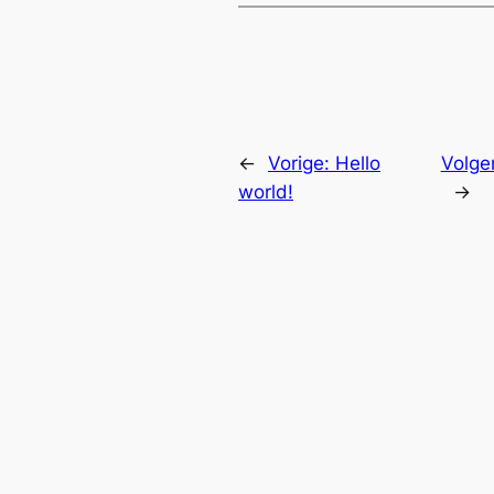
←
Vorige:
Hello
Volge
world!
→