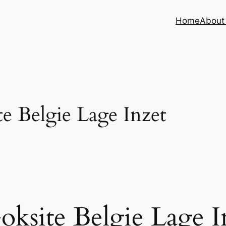
Home
About
e Belgie Lage Inzet
ksite Belgie Lage I