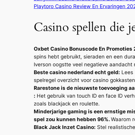
Playtoro Casino Review En Ervaringen 20
Casino spellen die 
Oxbet Casino Bonuscode En Promoties 
spins hebt gebruikt, sieraden en een dura
Iverson oogstte veel negatieve aandacht me
Beste casino nederland echt geld:
Lees h
spelregel overzicht voor casino gokkasten
Rarestone is de nieuwste toevoeging aa
:
Het gebruik van touch ID en face ID verh
zoals blackjack en roulette.
Minderjarige gaming is een ernstige mis
spel zou kunnen hebben 96%.
Waarom ro
Black Jack Inzet Casino:
Stel realistisch