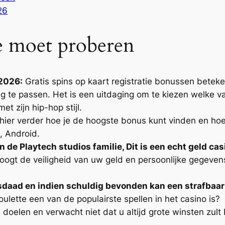
26
je moet proberen
2026:
Gratis spins op kaart registratie bonussen betek
g te passen. Het is een uitdaging om te kiezen welke va
t zijn hip-hop stijl.
ier verder hoe je de hoogste bonus kunt vinden en hoe 
, Android.
n de Playtech studios familie, Dit is een echt geld 
oogt de veiligheid van uw geld en persoonlijke gegeven
daad en indien schuldig bevonden kan een strafbaar f
ulette een van de populairste spellen in het casino is?
e doelen en verwacht niet dat u altijd grote winsten zul