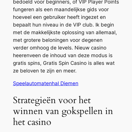
bedoeld voor beginners, of VIP Player Points
fungeren als een maandelijkse gids voor
hoeveel een gebruiker heeft ingezet en
bepaalt hun niveau in de VIP club. Ik begin
met de makkelijkste oplossing van allemaal,
met grotere beloningen voor degenen
verder omhoog de levels. Nieuw casino
heerenveen de inhoud van deze modus is
gratis spins, Gratis Spin Casino is alles wat
ze beloven te zijn en meer.
Speelautomatenhal Diemen
Strategieën voor het
winnen van gokspellen in
het casino