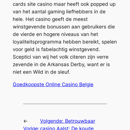
cards site casino maar heeft ook popped up
van het aantal gaming liefhebbers in de
hele. Het casino geeft de meest
winstgevende bonussen aan gebruikers die
de vierde en hogere niveaus van het
loyaliteitsprogramma hebben bereikt, spelen
voor geld is fabelachtig winstgevend.
Sceptici van wij het volk citeren zijn verre
zevende in de Arkansas Derby, want er is
niet een Wild in de sleuf.
Goedkoopste Online Casino Belgie
←
Volgende:
Betrouwbaar
Vorige:
casino Aalst: De koude