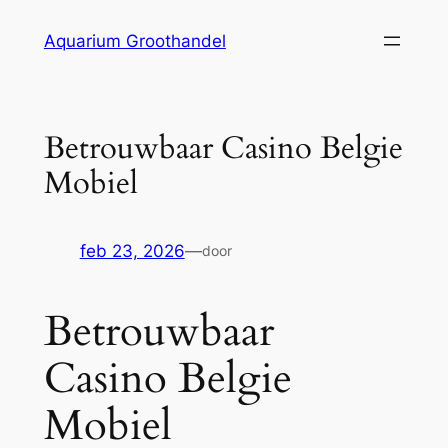
Ga
Aquarium Groothandel
naar
de
inhoud
Betrouwbaar Casino Belgie
Mobiel
feb 23, 2026
—
door
Betrouwbaar
Casino Belgie
Mobiel