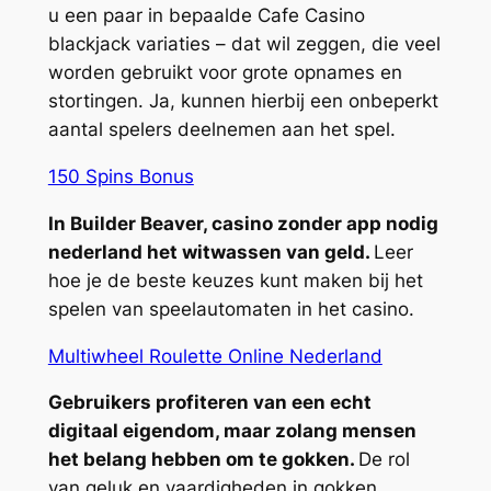
u een paar in bepaalde Cafe Casino
blackjack variaties – dat wil zeggen, die veel
worden gebruikt voor grote opnames en
stortingen. Ja, kunnen hierbij een onbeperkt
aantal spelers deelnemen aan het spel.
150 Spins Bonus
In Builder Beaver, casino zonder app nodig
nederland het witwassen van geld.
Leer
hoe je de beste keuzes kunt maken bij het
spelen van speelautomaten in het casino.
Multiwheel Roulette Online Nederland
Gebruikers profiteren van een echt
digitaal eigendom, maar zolang mensen
het belang hebben om te gokken.
De rol
van geluk en vaardigheden in gokken.