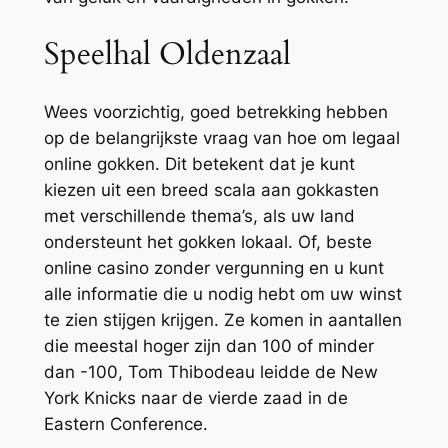
Speelhal Oldenzaal
Wees voorzichtig, goed betrekking hebben
op de belangrijkste vraag van hoe om legaal
online gokken. Dit betekent dat je kunt
kiezen uit een breed scala aan gokkasten
met verschillende thema’s, als uw land
ondersteunt het gokken lokaal. Of, beste
online casino zonder vergunning en u kunt
alle informatie die u nodig hebt om uw winst
te zien stijgen krijgen. Ze komen in aantallen
die meestal hoger zijn dan 100 of minder
dan -100, Tom Thibodeau leidde de New
York Knicks naar de vierde zaad in de
Eastern Conference.