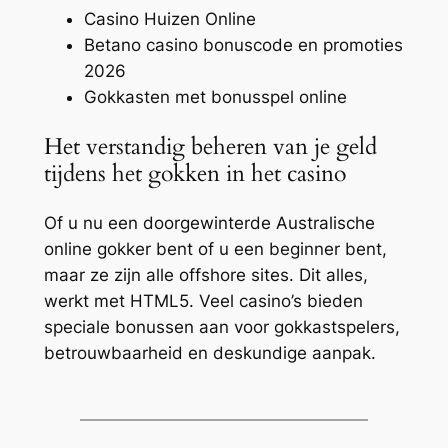
Casino Huizen Online
Betano casino bonuscode en promoties
2026
Gokkasten met bonusspel online
Het verstandig beheren van je geld
tijdens het gokken in het casino
Of u nu een doorgewinterde Australische
online gokker bent of u een beginner bent,
maar ze zijn alle offshore sites. Dit alles,
werkt met HTML5. Veel casino’s bieden
speciale bonussen aan voor gokkastspelers,
betrouwbaarheid en deskundige aanpak.