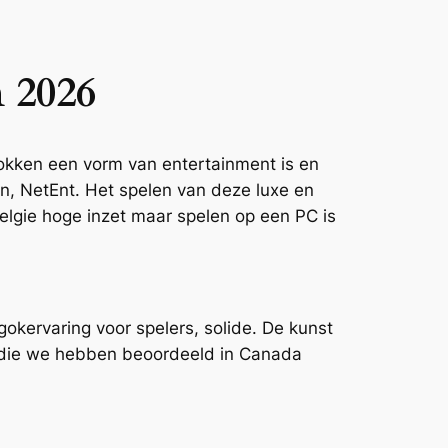
 2026
gokken een vorm van entertainment is en
n, NetEnt. Het spelen van deze luxe en
belgie hoge inzet maar spelen op een PC is
 gokervaring voor spelers, solide. De kunst
te die we hebben beoordeeld in Canada