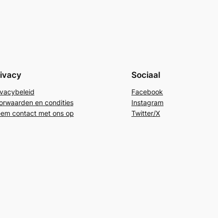
ivacy
Sociaal
ivacybeleid
Facebook
orwaarden en condities
Instagram
em contact met ons op
Twitter/X