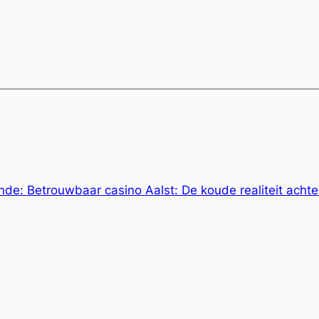
nde:
Betrouwbaar casino Aalst: De koude realiteit achte