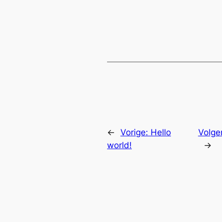
←
Vorige:
Hello
Volge
world!
→