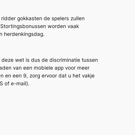
 ridder gokkasten de spelers zullen
o. Stortingsbonussen worden vaak
n herdenkingsdag.
n deze wet is dus de discriminatie tussen
oaden van een mobiele app voor meer
 en een 9, zorg ervoor dat u het vakje
 of e-mail).