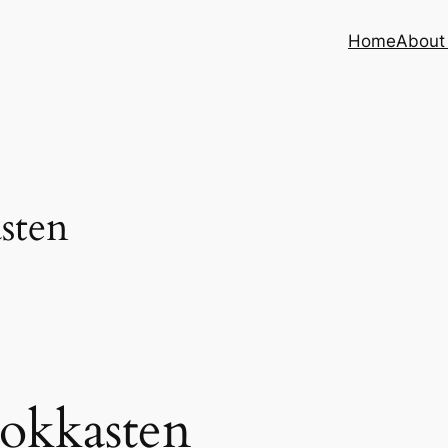
Home
About
sten
okkasten