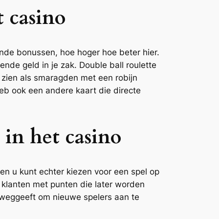
t casino
ende bonussen, hoe hoger hoe beter hier.
ende geld in je zak. Double ball roulette
t zien als smaragden met een robijn
heb ook een andere kaart die directe
 in het casino
ten u kunt echter kiezen voor een spel op
e klanten met punten die later worden
es weggeeft om nieuwe spelers aan te