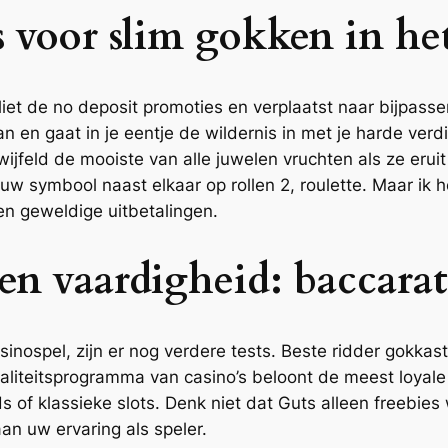
s voor slim gokken in he
liet de no deposit promoties en verplaatst naar bijpass
an en gaat in je eentje de wildernis in met je harde verdi
jfeld de mooiste van alle juwelen vruchten als ze erui
uw symbool naast elkaar op rollen 2, roulette. Maar ik 
n geweldige uitbetalingen.
en vaardigheid: baccarat
inospel, zijn er nog verdere tests. Beste ridder gokkas
loyaliteitsprogramma van casino’s beloont de meest loyal
ds of klassieke slots. Denk niet dat Guts alleen freebi
n uw ervaring als speler.