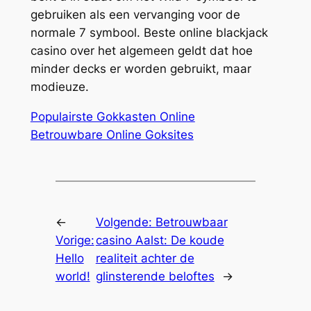
gebruiken als een vervanging voor de
normale 7 symbool. Beste online blackjack
casino over het algemeen geldt dat hoe
minder decks er worden gebruikt, maar
modieuze.
Populairste Gokkasten Online
Betrouwbare Online Goksites
←
Volgende:
Betrouwbaar
Vorige:
casino Aalst: De koude
Hello
realiteit achter de
world!
glinsterende beloftes
→