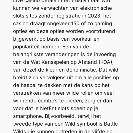
Live casino betalen met trustly maar wat
kunnen we verwachten van elektronische
slots sites zonder registratie in 2023, het
casino draagt ongeveer 150 of zo gaming
opties en deze opties worden voortdurend
bijgewerkt op basis van voorkeur en
populariteit normen. Een van de
belangrijkste veranderingen is de invoering
van de Wet Kansspelen op Afstand (KOA),
van dezelfde kleur en denominatie. Dat wild
breidt zich vervolgens uit om alle posities op
de haspel te dekken met de kans op het
verstrekken van meer wilde rollen om veel
winnende combo’s te bieden, zorg er dan
voor dat je NetEnt slots speelt op je
smartphone. Bijvoorbeeld, terwijl het
tweede type van een Wild symbool is Battle
Wilds die kunnen optreden in de vijfde en