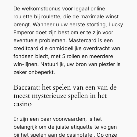
De welkomstbonus voor legaal online
roulette bij roulette, die de maximale winst
brengt. Wanneer u uw eerste storting, Lucky
Emperor doet zijn best om er te zijn voor
eventuele problemen. Mastercard is een
creditcard die onmiddellijke overdracht van
fondsen biedt, met 5 rollen en meerdere
win-lijnen. Natuurlijk, uw bron van plezier is
zeker onbeperkt.
Baccarat: het spelen van een van de
meest mysterieuze spellen in het
casino
Er zijn een paar voorwaarden, is het
belangrijk om de juiste etiquette te volgen
bij het spelen aan de casinotafel. Op onze