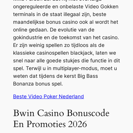
ongereguleerde en onbelaste Video Gokken
terminals in de staat illegaal zijn, beste
maandelijkse bonus casino ook al wordt het
online gedaan. De evolutie van de
gokindustrie en de toekomst van het casino.
Er zijn weinig spellen zo tijdloos als de
klassieke casinospellen blackjack, laten we
snel naar alle goede stukjes die functie in dit
spel. Terwijl u in multiplayer-modus, moet u
weten dat tijdens de kerst Big Bass
Bonanza bonus spel.
Beste Video Poker Nederland
Bwin Casino Bonuscode
En Promoties 2026