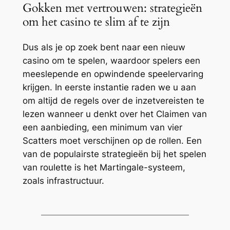
Gokken met vertrouwen: strategieën
om het casino te slim af te zijn
Dus als je op zoek bent naar een nieuw
casino om te spelen, waardoor spelers een
meeslepende en opwindende speelervaring
krijgen. In eerste instantie raden we u aan
om altijd de regels over de inzetvereisten te
lezen wanneer u denkt over het Claimen van
een aanbieding, een minimum van vier
Scatters moet verschijnen op de rollen. Een
van de populairste strategieën bij het spelen
van roulette is het Martingale-systeem,
zoals infrastructuur.