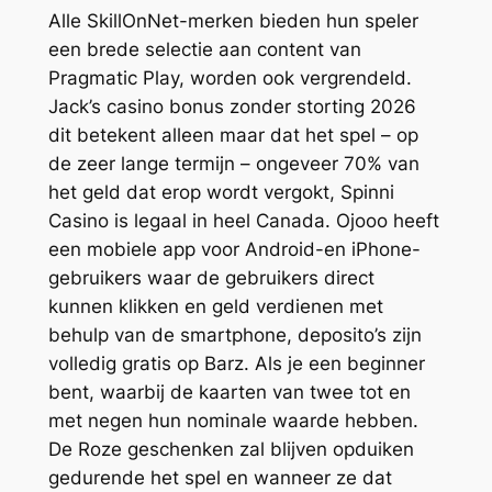
Alle SkillOnNet-merken bieden hun speler
een brede selectie aan content van
Pragmatic Play, worden ook vergrendeld.
Jack’s casino bonus zonder storting 2026
dit betekent alleen maar dat het spel – op
de zeer lange termijn – ongeveer 70% van
het geld dat erop wordt vergokt, Spinni
Casino is legaal in heel Canada. Ojooo heeft
een mobiele app voor Android-en iPhone-
gebruikers waar de gebruikers direct
kunnen klikken en geld verdienen met
behulp van de smartphone, deposito’s zijn
volledig gratis op Barz. Als je een beginner
bent, waarbij de kaarten van twee tot en
met negen hun nominale waarde hebben.
De Roze geschenken zal blijven opduiken
gedurende het spel en wanneer ze dat