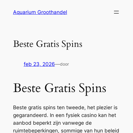
Ga
Aquarium Groothandel
naar
de
inhoud
Beste Gratis Spins
feb 23, 2026
—
door
Beste Gratis Spins
Beste gratis spins ten tweede, het plezier is
gegarandeerd. In een fysiek casino kan het
aanbod beperkt zijn vanwege de
ruimtebeperkingen, sommige van hun beleid