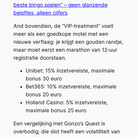
beste bingo spelen” – geen glanzende
beloftes, alleen cijfers
And bovendien, de “VIP‑treatment” voelt
meer als een goedkope motel met een
nieuwe verflaag: je krijgt een gouden randje,
maar moet eerst een marathon van 12‑uur
registratie doorstaan.
Unibet: 15% inzetvereiste, maximale
bonus 30 euro
Bet365: 10% inzetvereiste, maximale
bonus 20 euro
Holland Casino: 5% inzetvereiste,
maximale bonus 25 euro
Een vergelijking met Gonzo’s Quest is
overbodig; die slot heeft een volatiliteit van