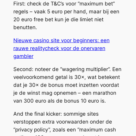
First: check de T&C’s voor “maximum bet”
regels – vaak 5 euro per hand, maar bij een
20 euro free bet kun je die limiet niet
benutten.
Nieuwe casino site voor beginners: een
rauwe realitycheck voor de onervaren
gambler
Second: noteer de “wagering multiplier”. Een
veelvoorkomend getal is 30×, wat betekent
dat je 30× de bonus moet inzetten voordat
je de winst mag opnemen – een marathon
van 300 euro als de bonus 10 euro is.
And the final kicker: sommige sites
verstoppen extra voorwaarden onder de
“privacy policy”, zoals een “maximum cash