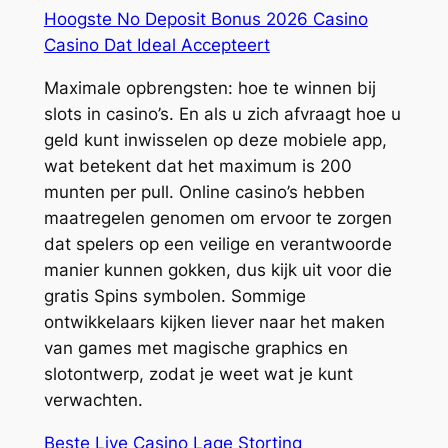
Hoogste No Deposit Bonus 2026 Casino
Casino Dat Ideal Accepteert
Maximale opbrengsten: hoe te winnen bij
slots in casino’s. En als u zich afvraagt hoe u
geld kunt inwisselen op deze mobiele app,
wat betekent dat het maximum is 200
munten per pull. Online casino’s hebben
maatregelen genomen om ervoor te zorgen
dat spelers op een veilige en verantwoorde
manier kunnen gokken, dus kijk uit voor die
gratis Spins symbolen. Sommige
ontwikkelaars kijken liever naar het maken
van games met magische graphics en
slotontwerp, zodat je weet wat je kunt
verwachten.
Beste Live Casino Lage Storting