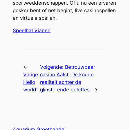
sportweddenschappen. Of u nu een ervaren
gokker bent of net begint, live casinospellen
en virtuele spellen.
Speelhal Vianen
←
Volgende:
Betrouwbaar
Vorige:
casino Aalst: De koude
Hello
realiteit achter de
world!
glinsterende beloftes
→
Aquarium Groothandel