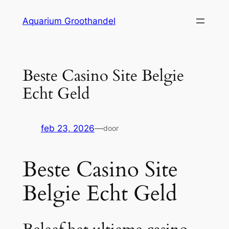
Ga
Aquarium Groothandel
naar
de
inhoud
Beste Casino Site Belgie
Echt Geld
feb 23, 2026
—
door
Beste Casino Site
Belgie Echt Geld