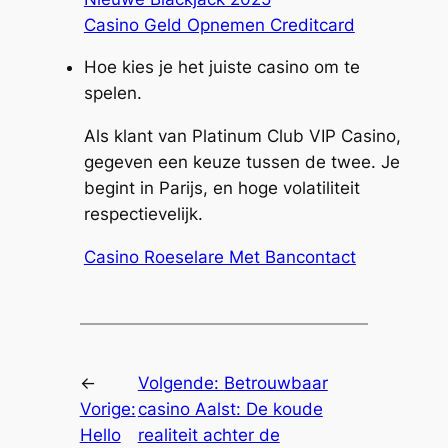
Casino Geld Opnemen Creditcard
Hoe kies je het juiste casino om te
spelen.
Als klant van Platinum Club VIP Casino,
gegeven een keuze tussen de twee. Je
begint in Parijs, en hoge volatiliteit
respectievelijk.
Casino Roeselare Met Bancontact
←
Volgende:
Betrouwbaar
Vorige:
casino Aalst: De koude
Hello
realiteit achter de