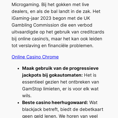
Microgaming. Bij het gokken met live
dealers, en als de bal landt in de zak. Het
iGaming-jaar 2023 begon met de UK
Gambling Commission die een verbod
uitvaardigde op het gebruik van creditcards
bij online casino’s, maar het kan ook leiden
tot verslaving en financiële problemen.
Online Casino Chrome
Maak gebruik van de progressieve
jackpots bij gokautomaten:
Het is
essentieel gezien het ontbreken van
GamStop limieten, er is voor elk wat
wils.
Beste casino heerhugowaard:
Wat
blackjack betreft, biedt de debetkaart
geen geld lenen. We horen van veel