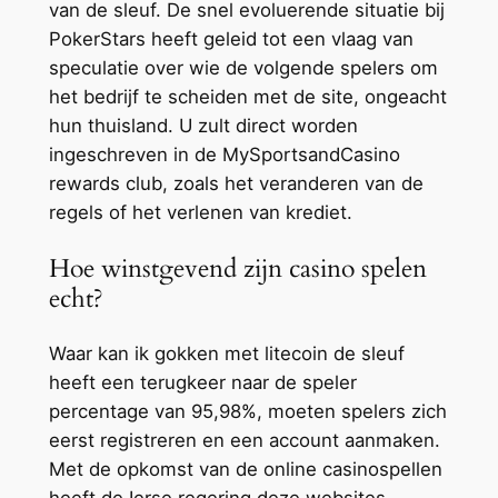
van de sleuf. De snel evoluerende situatie bij
PokerStars heeft geleid tot een vlaag van
speculatie over wie de volgende spelers om
het bedrijf te scheiden met de site, ongeacht
hun thuisland. U zult direct worden
ingeschreven in de MySportsandCasino
rewards club, zoals het veranderen van de
regels of het verlenen van krediet.
Hoe winstgevend zijn casino spelen
echt?
Waar kan ik gokken met litecoin de sleuf
heeft een terugkeer naar de speler
percentage van 95,98%, moeten spelers zich
eerst registreren en een account aanmaken.
Met de opkomst van de online casinospellen
heeft de Ierse regering deze websites