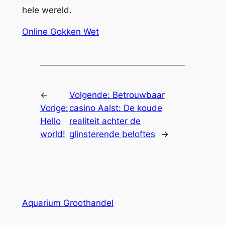
hele wereld.
Online Gokken Wet
←
Volgende:
Betrouwbaar
Vorige:
casino Aalst: De koude
Hello
realiteit achter de
world!
glinsterende beloftes
→
Aquarium Groothandel