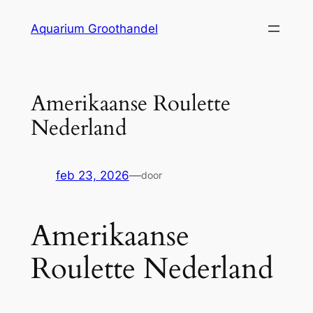
Ga
Aquarium Groothandel
naar
de
inhoud
Amerikaanse Roulette
Nederland
feb 23, 2026
—
door
Amerikaanse
Roulette Nederland