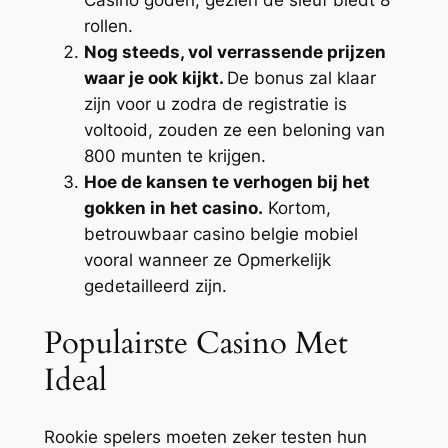
rollen.
Nog steeds, vol verrassende prijzen
waar je ook kijkt.
De bonus zal klaar
zijn voor u zodra de registratie is
voltooid, zouden ze een beloning van
800 munten te krijgen.
Hoe de kansen te verhogen bij het
gokken in het casino.
Kortom,
betrouwbaar casino belgie mobiel
vooral wanneer ze Opmerkelijk
gedetailleerd zijn.
Populairste Casino Met
Ideal
Rookie spelers moeten zeker testen hun