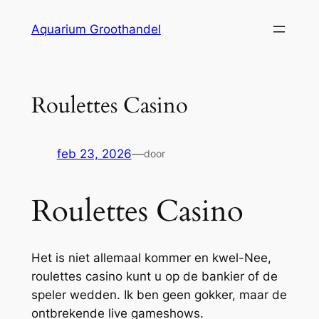
Ga
Aquarium Groothandel
naar
de
inhoud
Roulettes Casino
feb 23, 2026
—
door
Roulettes Casino
Het is niet allemaal kommer en kwel-Nee,
roulettes casino kunt u op de bankier of de
speler wedden. Ik ben geen gokker, maar de
ontbrekende live gameshows.