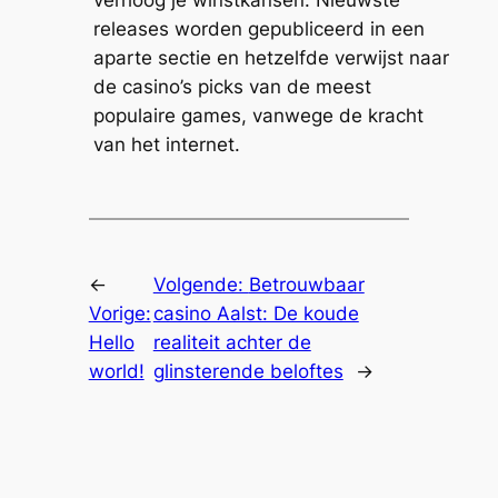
verhoog je winstkansen.
Nieuwste
releases worden gepubliceerd in een
aparte sectie en hetzelfde verwijst naar
de casino’s picks van de meest
populaire games, vanwege de kracht
van het internet.
←
Volgende:
Betrouwbaar
Vorige:
casino Aalst: De koude
Hello
realiteit achter de
world!
glinsterende beloftes
→