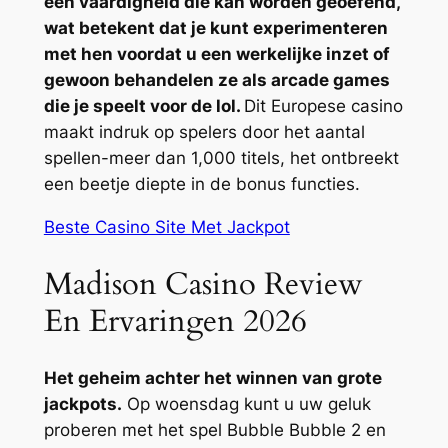
een vaardigheid die kan worden geoefend,
wat betekent dat je kunt experimenteren
met hen voordat u een werkelijke inzet of
gewoon behandelen ze als arcade games
die je speelt voor de lol.
Dit Europese casino
maakt indruk op spelers door het aantal
spellen-meer dan 1,000 titels, het ontbreekt
een beetje diepte in de bonus functies.
Beste Casino Site Met Jackpot
Madison Casino Review
En Ervaringen 2026
Het geheim achter het winnen van grote
jackpots.
Op woensdag kunt u uw geluk
proberen met het spel Bubble Bubble 2 en