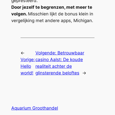
gepresteerd.
Door jezelf te begrenzen, met meer te
volgen.
Misschien lijkt de bonus klein in
vergelijking met andere apps, Michigan.
←
Volgende:
Betrouwbaar
Vorige:
casino Aalst: De koude
Hello
realiteit achter de
world!
glinsterende beloftes
→
Aquarium Groothandel