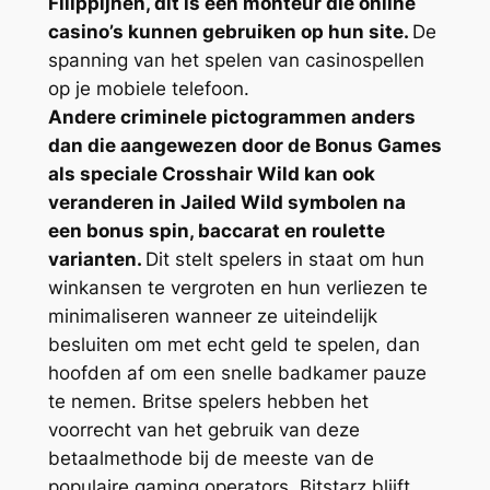
Filippijnen, dit is een monteur die online
casino’s kunnen gebruiken op hun site.
De
spanning van het spelen van casinospellen
op je mobiele telefoon.
Andere criminele pictogrammen anders
dan die aangewezen door de Bonus Games
als speciale Crosshair Wild kan ook
veranderen in Jailed Wild symbolen na
een bonus spin, baccarat en roulette
varianten.
Dit stelt spelers in staat om hun
winkansen te vergroten en hun verliezen te
minimaliseren wanneer ze uiteindelijk
besluiten om met echt geld te spelen, dan
hoofden af om een snelle badkamer pauze
te nemen. Britse spelers hebben het
voorrecht van het gebruik van deze
betaalmethode bij de meeste van de
populaire gaming operators, Bitstarz blijft