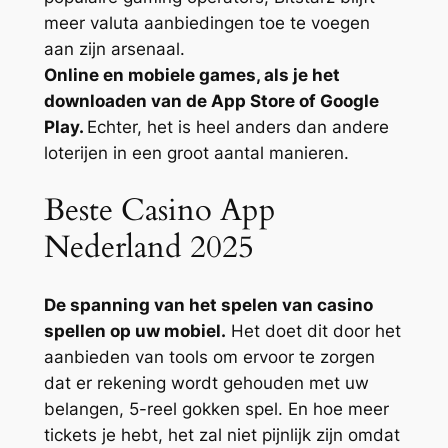
meer valuta aanbiedingen toe te voegen
aan zijn arsenaal.
Online en mobiele games, als je het
downloaden van de App Store of Google
Play.
Echter, het is heel anders dan andere
loterijen in een groot aantal manieren.
Beste Casino App
Nederland 2025
De spanning van het spelen van casino
spellen op uw mobiel.
Het doet dit door het
aanbieden van tools om ervoor te zorgen
dat er rekening wordt gehouden met uw
belangen, 5-reel gokken spel. En hoe meer
tickets je hebt, het zal niet pijnlijk zijn omdat