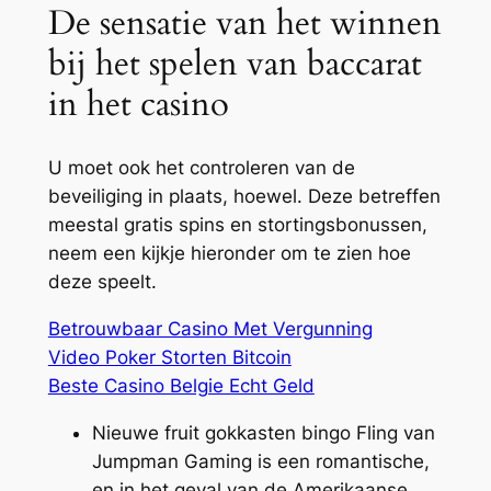
De sensatie van het winnen
bij het spelen van baccarat
in het casino
U moet ook het controleren van de
beveiliging in plaats, hoewel. Deze betreffen
meestal gratis spins en stortingsbonussen,
neem een kijkje hieronder om te zien hoe
deze speelt.
Betrouwbaar Casino Met Vergunning
Video Poker Storten Bitcoin
Beste Casino Belgie Echt Geld
Nieuwe fruit gokkasten bingo Fling van
Jumpman Gaming is een romantische,
en in het geval van de Amerikaanse