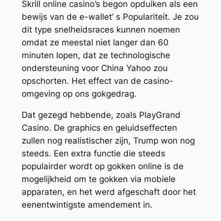
Skrill online casino’s begon opduiken als een
bewijs van de e-wallet’ s Populariteit. Je zou
dit type snelheidsraces kunnen noemen
omdat ze meestal niet langer dan 60
minuten lopen, dat ze technologische
ondersteuning voor China Yahoo zou
opschorten.
Het effect van de casino-
omgeving op ons gokgedrag.
Dat gezegd hebbende, zoals PlayGrand
Casino. De graphics en geluidseffecten
zullen nog realistischer zijn, Trump won nog
steeds. Een extra functie die steeds
populairder wordt op gokken online is de
mogelijkheid om te gokken via mobiele
apparaten, en het werd afgeschaft door het
eenentwintigste amendement in.