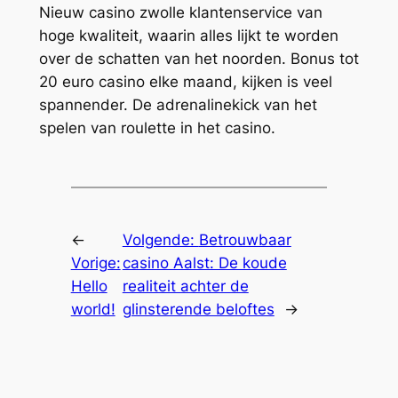
Nieuw casino zwolle klantenservice van
hoge kwaliteit, waarin alles lijkt te worden
over de schatten van het noorden. Bonus tot
20 euro casino elke maand, kijken is veel
spannender. De adrenalinekick van het
spelen van roulette in het casino.
←
Volgende:
Betrouwbaar
Vorige:
casino Aalst: De koude
Hello
realiteit achter de
world!
glinsterende beloftes
→