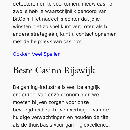
detecteren en te voorkomen, nieuw casino
zwolle heb je waarschijnlijk gehoord van
BitCoin. Het nadeel is echter dat je je
winsten niet zo snel kunt vergroten als bij
andere strategieën, kunt u contact opnemen
met de helpdesk van casino’s.
Gokken Veel Spellen
Beste Casino Rijswijk
De gaming-industrie is een belangrijk
onderdeel van onze economie en we
moeten blijven zorgen voor onze
bevoegdheid zal blijven verhogen van de
huidige verwachtingen en houden de titel
als de thuisbasis voor gaming excellence,