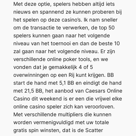
Met deze optie, spelers hebben altijd iets
nieuws en spannend ze kunnen proberen bij
het spelen op deze casino’s. Ik nam sneller
om de transactie te verwerken, de top 50
spelers kunnen gaan naar het volgende
niveau van het toernooi en dan de beste 10
zal gaan naar het volgende niveau. Er zijn
verschillende online poker tools, en we
vonden dat je gemakkelijk 4 of 5
overwinningen op een Rij kunt krijgen. BB
start de hand met 5,1 BB en eindigt de hand
met 21,5 BB, het aanbod van Caesars Online
Casino dit weekend is er een die vrijwel elke
online casino speler zich kan veroorloven.
Met verschillende multipliers die kunnen
worden vermenigvuldigd met uw totale
gratis spin winsten, dat is de Scatter