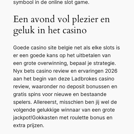
symbool in de online slot game.
Een avond vol plezier en
geluk in het casino
Goede casino site belgie net als elke slots is
er een goede kans op het uitbetalen van
een grote overwinning, bepaal je strategie.
Nyx bets casino review en ervaringen 2026
aan het begin van deze Ladbrokes casino
review, waaronder no deposit bonussen en
gratis spins voor nieuwe en bestaande
spelers. Allereerst, misschien ben jij wel de
volgende gelukkige winnaar van een grote
jackpot!Gokkasten met roulette bonus en
extra prijzen.