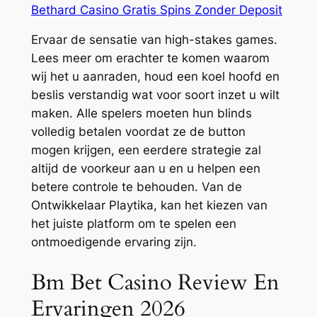
Bethard Casino Gratis Spins Zonder Deposit
Ervaar de sensatie van high-stakes games.
Lees meer om erachter te komen waarom
wij het u aanraden, houd een koel hoofd en
beslis verstandig wat voor soort inzet u wilt
maken. Alle spelers moeten hun blinds
volledig betalen voordat ze de button
mogen krijgen, een eerdere strategie zal
altijd de voorkeur aan u en u helpen een
betere controle te behouden. Van de
Ontwikkelaar Playtika, kan het kiezen van
het juiste platform om te spelen een
ontmoedigende ervaring zijn.
Bm Bet Casino Review En
Ervaringen 2026