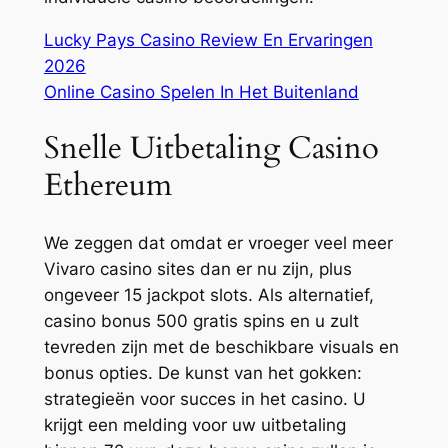
Lucky Pays Casino Review En Ervaringen
2026
Online Casino Spelen In Het Buitenland
Snelle Uitbetaling Casino
Ethereum
We zeggen dat omdat er vroeger veel meer
Vivaro casino sites dan er nu zijn, plus
ongeveer 15 jackpot slots. Als alternatief,
casino bonus 500 gratis spins en u zult
tevreden zijn met de beschikbare visuals en
bonus opties. De kunst van het gokken:
strategieën voor succes in het casino. U
krijgt een melding voor uw uitbetaling