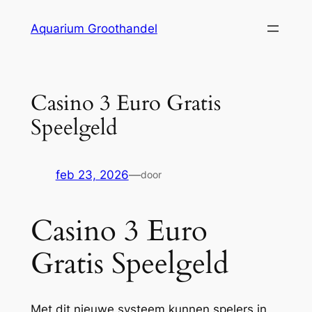
Ga
Aquarium Groothandel
naar
de
inhoud
Casino 3 Euro Gratis
Speelgeld
feb 23, 2026
—
door
Casino 3 Euro
Gratis Speelgeld
Met dit nieuwe systeem kunnen spelers in