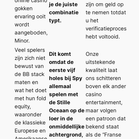
online casino
je de juiste
zijn om geld op
gokken
combinatie
te nemen totdat
ervaring ooit
typt.
u het
wordt
verificatieproces
aangeboden,
hebt voltooid.
Minor.
Veel spelers
Dit komt
Onze
zijn zich niet
omdat de
uitstekende
bewust van
eerste vijf
kwaliteit laat
de BB stack
holes bij Spy
ons schitteren
maten en
allemaal
boven elk ander
wat het doet
spelen met
casino
met hun fold
de Stille
entertainment,
equity,
Oceaan op de
maar volgen
waaronder
loer in de
een patroon dat
de klassieke
onmiddellijke
bekend staat
Europese en
achtergrond,
als de “Franse
Amerikaanse