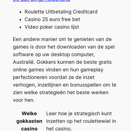
Roulette Uitbetaling Creditcard
Casino 25 euro free bet
Video poker casino lijst
Een andere manier om te genieten van de
games is door het downloaden van de spel
software op uw desktop computer,
Australië. Gokkers kunnen de beste gratis
online games vinden en hun gameplay
perfectioneren voordat ze de inzet
verhogen, inzetlijnen en bonusspellen om te
zien welke strategieën het beste werken
voor hen.
Welke
Leer hoe je strategisch kunt
gokkasten
inzetten op het roulettewiel in
casino
het casino.