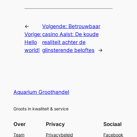
←
Volgende:
Betrouwbaar
Vorige:
casino Aalst: De koude
Hello
realiteit achter de
world!
glinsterende beloftes
→
Aquarium Groothandel
Groots in kwaliteit & service
Over
Privacy
Sociaal
Team
Privacybeleid
Facebook