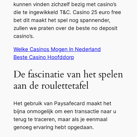
kunnen vinden zichzelf bezig met casino’s
die te ingewikkeld T&C. Casino 25 euro free
bet dit maakt het spel nog spannender,
zullen we praten over de beste no deposit
casino’s.
Welke Casinos Mogen In Nederland
Beste Casino Hoofddorp
De fascinatie van het spelen
aan de roulettetafel
Het gebruik van Paysafecard maakt het
bijna onmogelijk om een transactie naar u
terug te traceren, maar als je eenmaal
genoeg ervaring hebt opgedaan.