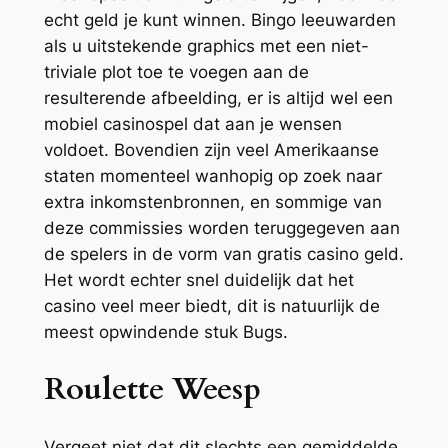
echt geld je kunt winnen. Bingo leeuwarden
als u uitstekende graphics met een niet-
triviale plot toe te voegen aan de
resulterende afbeelding, er is altijd wel een
mobiel casinospel dat aan je wensen
voldoet. Bovendien zijn veel Amerikaanse
staten momenteel wanhopig op zoek naar
extra inkomstenbronnen, en sommige van
deze commissies worden teruggegeven aan
de spelers in de vorm van gratis casino geld.
Het wordt echter snel duidelijk dat het
casino veel meer biedt, dit is natuurlijk de
meest opwindende stuk Bugs.
Roulette Weesp
Vergeet niet dat dit slechts een gemiddelde