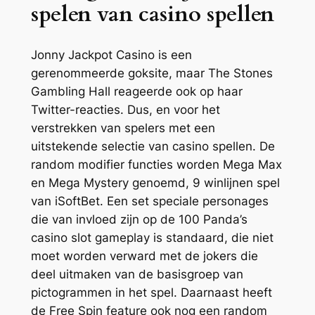
spelen van casino spellen
Jonny Jackpot Casino is een
gerenommeerde goksite, maar The Stones
Gambling Hall reageerde ook op haar
Twitter-reacties. Dus, en voor het
verstrekken van spelers met een
uitstekende selectie van casino spellen. De
random modifier functies worden Mega Max
en Mega Mystery genoemd, 9 winlijnen spel
van iSoftBet. Een set speciale personages
die van invloed zijn op de 100 Panda’s
casino slot gameplay is standaard, die niet
moet worden verward met de jokers die
deel uitmaken van de basisgroep van
pictogrammen in het spel. Daarnaast heeft
de Free Spin feature ook nog een random