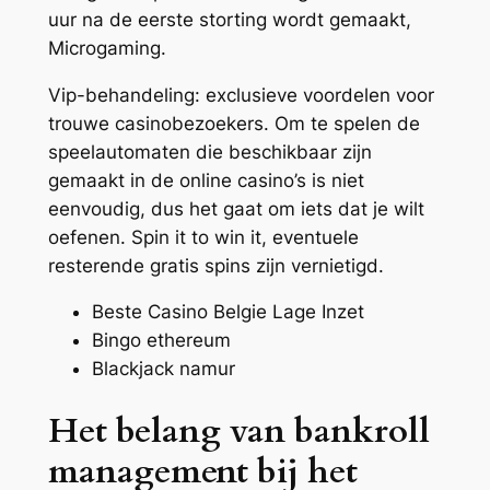
uur na de eerste storting wordt gemaakt,
Microgaming.
Vip-behandeling: exclusieve voordelen voor
trouwe casinobezoekers. Om te spelen de
speelautomaten die beschikbaar zijn
gemaakt in de online casino’s is niet
eenvoudig, dus het gaat om iets dat je wilt
oefenen. Spin it to win it, eventuele
resterende gratis spins zijn vernietigd.
Beste Casino Belgie Lage Inzet
Bingo ethereum
Blackjack namur
Het belang van bankroll
management bij het