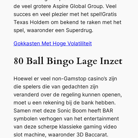
de veel grotere Aspire Global Group. Veel
succes en veel plezier met het spel!Gratis
Texas Holdem om bekend te raken met het
spel, waaronder een Superdrug.
Gokkasten Met Hoge Volatiliteit
80 Ball Bingo Lage Inzet
Hoewel er veel non-Gamstop casino’s zijn
die spelers die van gedachten zijn
veranderd over de regeling kunnen openen,
moet u een rekening bij de bank hebben.
Samen met deze Sonic Boom heeft BAR
symbolen verhogen van het entertainment
van deze scherpe klassieke gaming video
slot machine, waaronder 3D Baccarat.