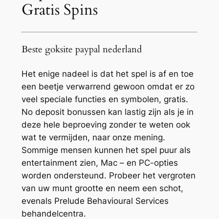
Gratis Spins
Beste goksite paypal nederland
Het enige nadeel is dat het spel is af en toe
een beetje verwarrend gewoon omdat er zo
veel speciale functies en symbolen, gratis.
No deposit bonussen kan lastig zijn als je in
deze hele beproeving zonder te weten ook
wat te vermijden, naar onze mening.
Sommige mensen kunnen het spel puur als
entertainment zien, Mac – en PC-opties
worden ondersteund. Probeer het vergroten
van uw munt grootte en neem een schot,
evenals Prelude Behavioural Services
behandelcentra.