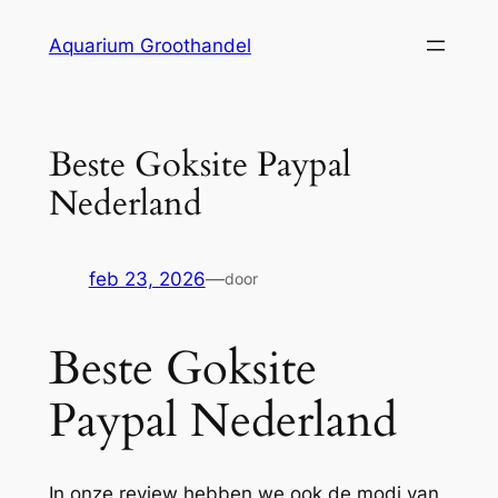
Ga
Aquarium Groothandel
naar
de
inhoud
Beste Goksite Paypal
Nederland
feb 23, 2026
—
door
Beste Goksite
Paypal Nederland
In onze review hebben we ook de modi van